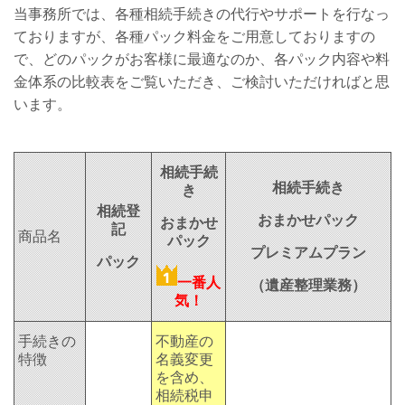
当事務所では、各種相続手続きの代行やサポートを行なっ
ておりますが、各種パック料金をご用意しておりますの
で、どのパックがお客様に最適なのか、各パック内容や料
金体系の比較表をご覧いただき、ご検討いただければと思
います。
相続手続
相続手続き
き
相続登
おまかせパック
おまかせ
記
商品名
パック
プレミアム
プラン
パック
一番人
（遺産整理業務）
気！
手続きの
不動産の
特徴
名義変更
を含め、
相続税申