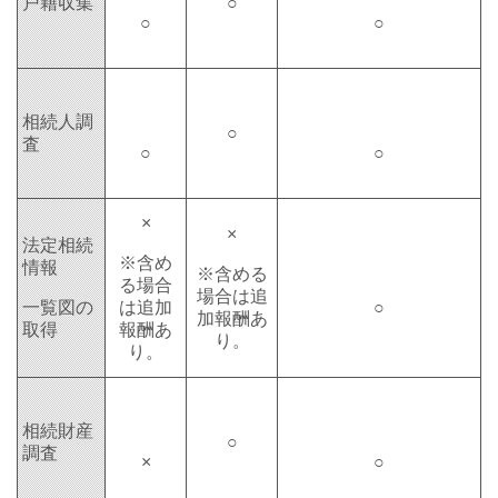
戸籍収集
○
○
○
相続人調
○
査
○
○
×
×
法定相続
※含め
情報
※含める
る場合
場合は
追
一覧図の
は
追加
○
加報酬あ
取得
報酬あ
り
。
り
。
相続財産
○
調査
×
○