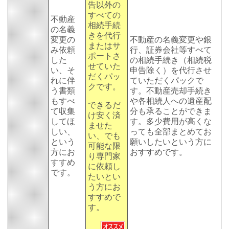
告以外の
すべての
不動産
相続手続
の名義
きを代行
変更の
不動産の名義変更や銀
またはサ
み依頼
行、証券会社等すべて
ポートさ
した
の相続手続き（相続税
せていた
い、そ
申告除く）を代行させ
だくパッ
れに伴
ていただくパックで
クです。
う書類
す。不動産売却手続き
もすべ
や各相続人への遺産配
できるだ
て収集
分も承ることができま
け安く済
してほ
す。多少費用が高くな
ませた
しい、
っても全部まとめてお
い、でも
という
願いしたいという方に
可能な限
方にお
おすすめです。
り専門家
すすめ
に依頼し
です。
たいとい
う方にお
すすめで
す。