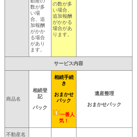
動産の
の数が多
数が多
い場合、
い場
追加報酬
合、追
がかかる
加報酬
場合があ
がかか
ります。
る場合
があり
ます。
サービス内容
相続手続
き
相続登
遺産整理
おまかせ
記
商品名
パック
おまかせパック
パック
一番人
気！
不動産名