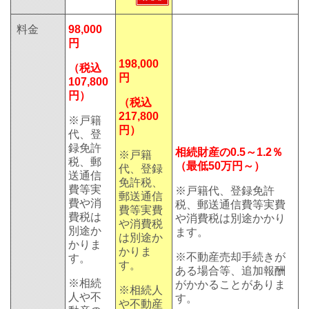
料金
98,000
円
198,000
（税込
円
107,800
円）
（税込
217,800
※戸籍
円）
代、登
録免許
相続財産の0.5～1.2％
※戸籍
税、郵
（最低50万円～）
代、登録
送通信
免許税、
費等実
※戸籍代、登録免許
郵送通信
費や消
税、郵送通信費等実費
費等実費
費税は
や消費税は別途かかり
や消費税
別途か
ます。
は別途か
かりま
かりま
※不動産売却手続きが
す。
す。
ある場合等、追加報酬
※相続
がかかることがありま
※相続人
人や不
す。
や不動産