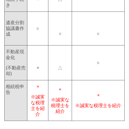
き
遺産分割
協議書作
○
○
○
成
不動産現
金化
○
(不動産売
×
△
却)
相続税申
×
×
告
×
※誠実
※誠実な
な税理
税理士を
※誠実な税理士を紹介
士を紹
紹介
介