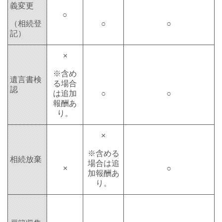
義変更
○
（相続登
○
○
記）
×
※含め
遺言書検
る場合
認
は追加
○
○
報酬あ
り。
×
※含める
相続放棄
場合は
追
×
○
加報酬あ
り
。