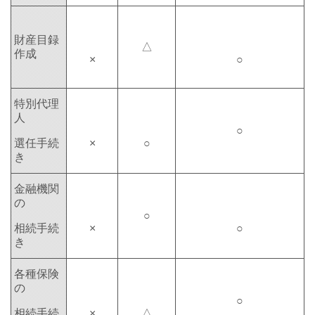
財産目録
△
作成
×
○
特別代理
人
○
選任手続
×
○
き
金融機関
の
○
相続手続
×
○
き
各種保険
の
○
相続手続
×
△