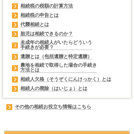
相続税の
税額の計算方法
相続税の申告
とは
代襲相続
とは
胎児
は相続できるのか？
未成年の相続人
がいたらどういう
手続きが必要？
遺贈
とは（
包括遺贈
と
特定遺贈
）
農地を相続
で取得した場合の手続き
方法とは
相続人欠格
（そうぞくにんけっかく）とは
相続人の廃除
（はいじょ）とは
その他の相続お役立ち情報はこちら