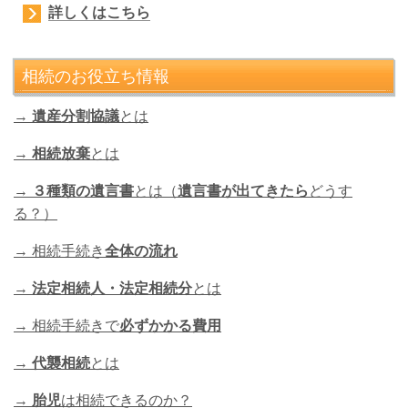
詳しくはこちら
相続のお役立ち情報
→
遺産分割協議
とは
→
相続放棄
とは
→
３種類の遺言書
とは（
遺言書が出てきたら
どうす
る？）
→ 相続手続き
全体の流れ
→
法定相続人・法定相続分
とは
→ 相続手続きで
必ずかかる費用
→
代襲相続
とは
→
胎児
は相続できるのか？