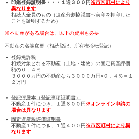
印鑑登録証明書・・・１通３００円
※市区町村により
異なります
相続人全員のもの（
遺産分割協議書
へ実印を押印した
ことを証明するため）
※不動産がある場合は、以下の費用も必要
不動産の名義変更（相続登記、所有権移転登記）
登録免許税
相続対象となる不動産（土地・建物）の固定資産評価
額の０．４％
３０００万円の不動産なら３０００万円×０．４％＝１
２万円
登記簿謄本（登記事項証明書）
不動産１件につき、１通６００円
※オンライン申請の
場合は異なります
固定資産税評価証明書
不動産１件につき、１通４００円
※市区町村により異
なります