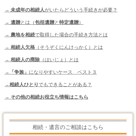
→
未成年の相続人
がいたらどういう手続きが必要？
→
遺贈
とは（
包括遺贈
と
特定遺贈
）
→
農地を相続
で取得した場合の手続き方法とは
→
相続人欠格
（そうぞくにんけっかく）とは
→
相続人の廃除
（はいじょ）とは
→
「争族」
になりやすいケース ベスト３
→
相続人ひとり
でもできることがある？
→ その他の相続お役立ち情報はこちら
相続・遺言のご相談はこちら