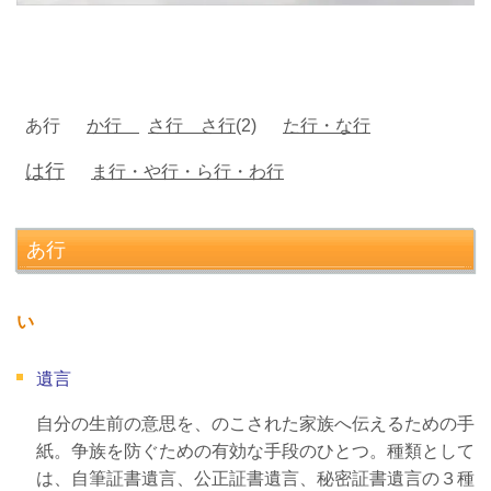
あ行
か行
さ行
さ行
(2)
た行・な行
は行
ま行・や行・ら行・わ行
あ行
い
遺言
自分の生前の意思を、のこされた家族へ伝えるための手
紙。争族を防ぐための有効な手段のひとつ。種類として
は、自筆証書遺言、公正証書遺言、秘密証書遺言の３種