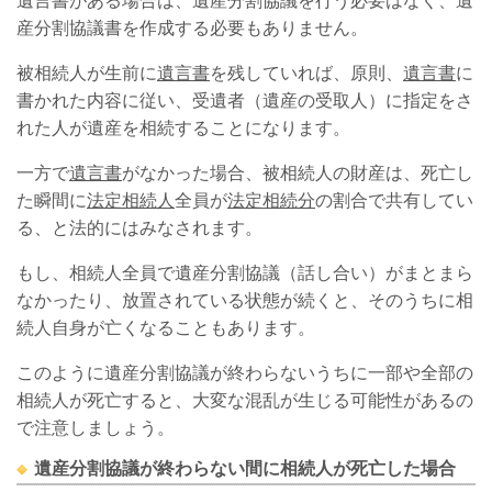
遺言書がある場合は、遺産分割協議を行う必要はなく、遺
産分割協議書を作成する必要もありません。
被相続人が生前に
遺言書
を残していれば、原則、
遺言書
に
書かれた内容に従い、受遺者（遺産の受取人）に指定をさ
れた人が遺産を相続することになります。
一方で
遺言書
がなかった場合、被相続人の財産は、死亡し
た瞬間に
法定相続人
全員が
法定相続分
の割合で共有してい
る、と法的にはみなされます。
もし、相続人全員で遺産分割協議（話し合い）がまとまら
なかったり、放置されている状態が続くと、そのうちに相
続人自身が亡くなることもあります。
このように遺産分割協議が終わらないうちに一部や全部の
相続人が死亡すると、大変な混乱が生じる可能性があるの
で注意しましょう。
遺産分割協議が終わらない間に相続人が死亡した場合