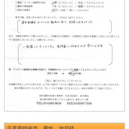
千葉県鋸南市 男性 池貝
様