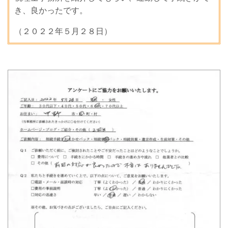
き、良かったです。
（２０２２年５月２８日）