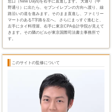
窓口（New Days)を右手に直進します。 大通り（中
野通り）に出たら、セブンイレブンの方向へ渡り、線
路沿いの道を進みます。そのまま直進し、ファミリー
マートのあるT字路を左へ。 さらにまっすぐ進むと、
左手にタイ料理屋、右手に東京CPA会計学院が見えて
きます。その隣のビルが東京国際司法書士事務所で
す。
このサイトの監修について