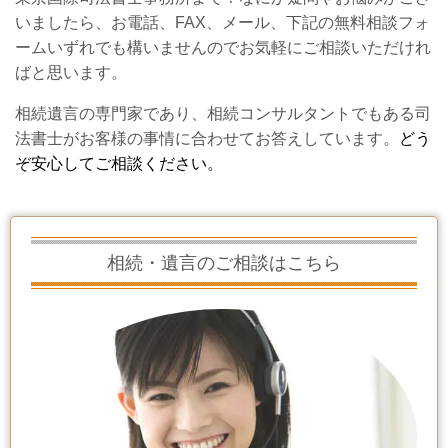
いましたら、お電話、FAX、メール、下記の無料相談フォ
ームいずれでも構いませんのでお気軽にご相談いただけれ
ばと思います。
相続遺言の専門家であり、相続コンサルタントでもある司
法書士がお客様の事情に合わせてお答えしています。
どう
ぞ安心してご相談ください。
相続・遺言のご相談はこちら