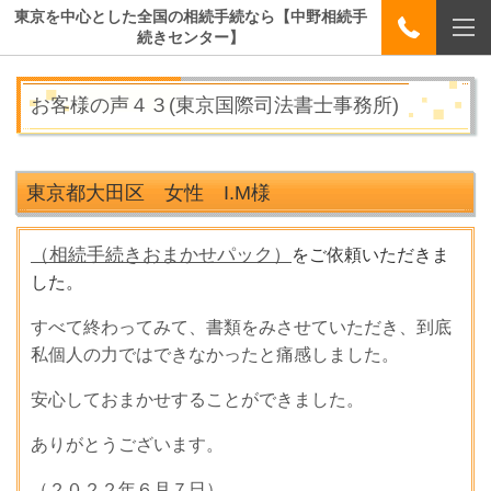
東京を中心とした全国の相続手続なら【中野相続手
続きセンター】
お客様の声４３(東京国際司法書士事務所)
東京都大田区 女性 I.M
様
（相続手続きおまかせパック）
をご依頼いただきま
した。
すべて終わってみて、書類をみさせていただき、到底
私個人の力ではできなかったと痛感しました。
安心しておまかせすることができました。
ありがとうございます。
（２０２２年６月７日）