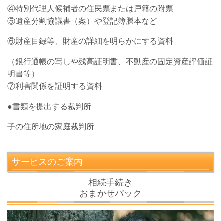
④特別代理人候補者の住民票または戸籍の附票
⑤遺産分割協議書（案）や登記簿謄本など
⑥財産目録等、財産の詳細を明らかにする資料
（銀行通帳の写しや残高証明書、不動産の固定資産評価証
明書等）
⑦利害関係を証明する資料
●書類を提出する裁判所
子の住所地の家庭裁判所
サービスのご案内
相続手続き
おまかせパック