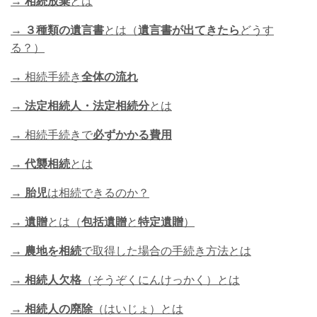
→
相続放棄
とは
→
３種類の遺言書
とは（
遺言書が出てきたら
どうす
る？）
→ 相続手続き
全体の流れ
→
法定相続人・法定相続分
とは
→ 相続手続きで
必ずかかる費用
→
代襲相続
とは
→
胎児
は相続できるのか？
→
遺贈
とは（
包括遺贈
と
特定遺贈
）
→
農地を相続
で取得した場合の手続き方法とは
→
相続人欠格
（そうぞくにんけっかく）とは
→
相続人の廃除
（はいじょ）とは