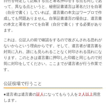
日付を特定して記載する点と署名押印をする点も同じであ
って、異なる点というと、秘密証書遺言は署名だけを自署
（自分で書く）していれば、遺言書の本文はワープロで作
成しても問題ありません。自筆証書遺言の場合は、遺言書
の本文と署名すべてを自署（自分で書く）する必要があり
ます。
これは、公証人の前で確認をするので改ざんされる恐れが
ないからという理由からです。そして、遺言者が遺言書を
封筒に入れ、誰にも見られることなく封印される流れにな
ります。このときは遺言書に押印した印鑑と同じもので封
筒に封印をしてください。ここまでが遺言者が行う作業で
す。
公証役場で行うこと
●遺言者は遺言書の
証人
になってもらう人を
２人以上
用意
します。