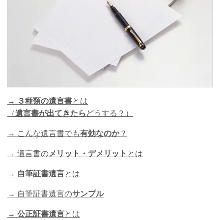
→
３種類の遺言書
とは
（
遺言書が出てきたら
どうする？）
→ こんな遺言書でも
有効なのか
？
→ 遺言書の
メリット・デメリット
とは
→ 自筆証書遺言
とは
→ 自筆証書遺言の
サンプル
→
公正証書遺言
とは