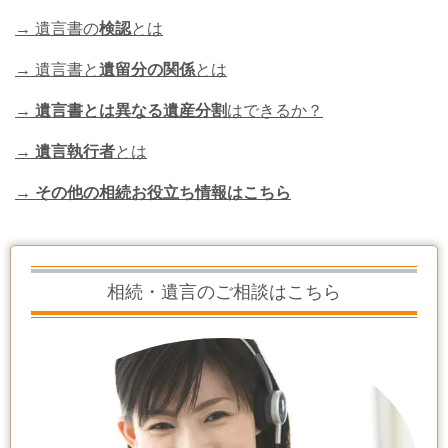
→ 遺言書の
検認
とは
→ 遺言書と
遺留分の関係
とは
→
遺言書とは異なる遺産分割
はできるか？
→
遺言執行者
とは
→ その他の相続お役立ち情報はこちら
相続・遺言のご相談はこちら