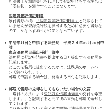
司法書士が相続登記を代理して登記申請をする場合は
「委任状」を添付することになります。
固定資産評価証明書
添付書類の欄に
「固定資産評価証明書」
と記載されて
いませんが登録免許税を算出するために必要な書類な
ので、かならず添付が必要となっています。
申請年月日と申請する法務局 平成２４年○○月○○日申
請
東京法務局目黒出張所 御中
法務局に登記申請書を提出する日と提出する法務局を
記載します。
どこの法務局に提出するのかは、法務局のホームペー
ジで調べられます。
郵送で申請する場合は、発送する日付を記載します。
郵送で書類の返却をしてもらいたい場合の文言
「送付の方法により
登記識別情報通知書
の交付を希望
します。」と記載すると完了後の書類を郵送で返却し
てくれます。
これを記載しないと完了後の書類は法務局まで取りに