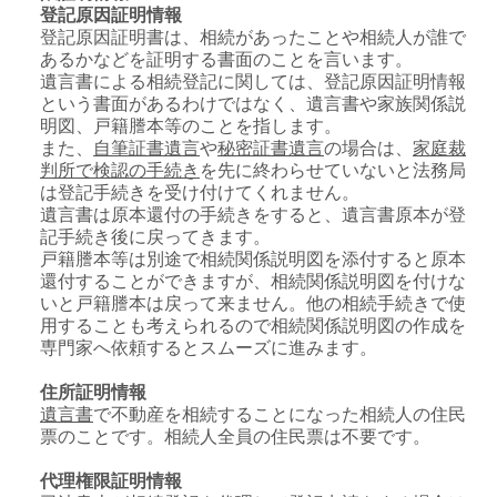
登記原因証明情報
登記原因証明書は、相続があったことや相続人が誰で
あるかなどを証明する書面のことを言います。
遺言書による相続登記に関しては、登記原因証明情報
という書面があるわけではなく、遺言書や家族関係説
明図、戸籍謄本等のことを指します。
また、
自筆証書遺言
や
秘密証書遺言
の場合は、
家庭裁
判所で検認の手続き
を先に終わらせていないと法務局
は登記手続きを受け付けてくれません。
遺言書は原本還付の手続きをすると、遺言書原本が登
記手続き後に戻ってきます。
戸籍謄本等は別途で相続関係説明図を添付すると原本
還付することができますが、相続関係説明図を付けな
いと戸籍謄本は戻って来ません。他の相続手続きで使
用することも考えられるので相続関係説明図の作成を
専門家へ依頼するとスムーズに進みます。
住所証明情報
遺言書
で不動産を相続することになった相続人の住民
票のことです。相続人全員の住民票は不要です。
代理権限証明情報