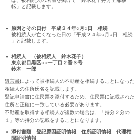
は、被相続人の名前を掲げて「鈴木花子持分全部移
転」と記載します。
原因とその日付 平成２４年○月○日 相続
被相続人が亡くなった日の「平成２４年○月○日 相続
」と記載します。
相続人 （被相続人 鈴木花子）
東京都目黒区○○一丁目２番３号
鈴木 一郎
遺言書
によって被相続人の不動産を相続することになった
相続人の住所氏名を記載します。
登記申請書に住民票を添付するため、住民票に記載された
住所と正確に一致している必要があります。
不動産を取得する相続人が複数の場合は、「持分２分の
１」等の持分の記載をすることになります。
添付書類 登記原因証明情報 住所証明情報 代理権
限証明情報