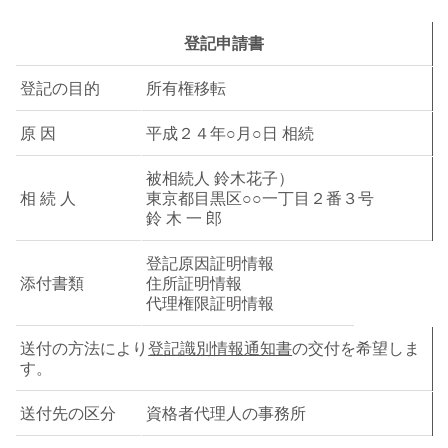
登記申請書
登記の目的
所有権移転
原 因
平成２４年○月○日 相続
被相続人 鈴木花子）
相 続 人
東京都目黒区○○一丁目２番３号
鈴 木 一 郎
登記原因証明情報
添付書類
住所証明情報
代理権限証明情報
送付の方法により
登記識別情報通知書
の交付を希望しま
す。
送付先の区分
資格者代理人の事務所