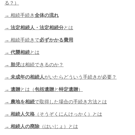
る？）
→ 相続手続き
全体の流れ
→
法定相続人・法定相続分
とは
→ 相続手続きで
必ずかかる費用
→
代襲相続
とは
→
胎児
は相続できるのか？
→
未成年の相続人
がいたらどういう手続きが必要？
→
遺贈
とは（
包括遺贈
と
特定遺贈
）
→
農地を相続
で取得した場合の手続き方法とは
→
相続人欠格
（そうぞくにんけっかく）とは
→
相続人の廃除
（はいじょ）とは