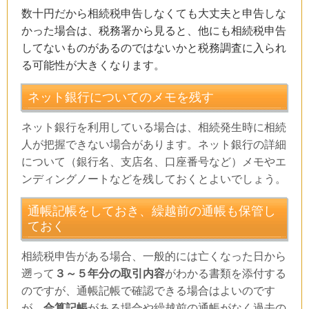
数十円だから相続税申告しなくても大丈夫と申告しな
かった場合は、税務署から見ると、
他にも相続税申告
してないものがあるのではないかと
税務調査に入られ
る
可能性が
大きくなります
。
ネット銀行についてのメモを残す
ネット銀行を利用している場合は、相続発生時に相続
人が把握できない場合があります。ネット銀行の詳細
について（銀行名、支店名、口座番号など）メモやエ
ンディングノートなどを残しておくとよいでしょう。
通帳記帳をしておき、繰越前の通帳も保管し
ておく
相続税申告がある場合、一般的には亡くなった日から
遡って
３～５年分の取引内容
がわかる書類を添付する
のですが、通帳記帳で確認できる場合はよいのです
が、
合算記帳
がある場合や繰越前の通帳がなく過去の