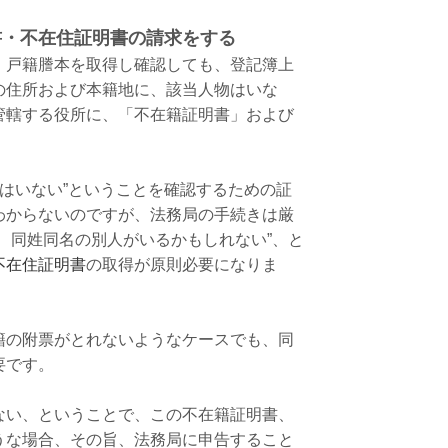
書・不在住証明書の請求をする
、戸籍謄本を取得し確認しても、登記簿上
の住所および本籍地に、該当人物はいな
管轄する役所に、「不在籍証明書」および
物はいない”ということを確認するための証
わからないのですが、法務局の手続きは厳
、同姓同名の別人がいるかもしれない”、と
不在住証明書
の取得が原則必要になりま
籍の附票がとれないようなケースでも、同
要です。
ない、ということで、この不在籍証明書、
うな場合、その旨、法務局に申告すること