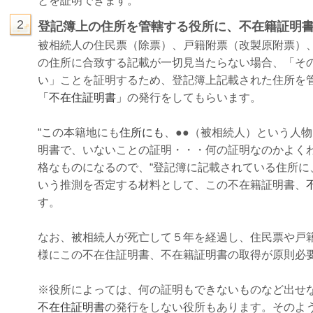
とを証明できます。
2
登記簿上の住所を管轄する役所に、不在籍証明
被相続人の住民票（除票）、戸籍附票（改製原附票）
の住所に合致する記載が一切見当たらない場合、「そ
い」ことを証明するため、登記簿上記載された住所を
「不在住証明書」
の発行をしてもらいます。
“この本籍地にも
住所にも
、●●（被相続人）という人
明書で、いないことの証明・・・何の証明なのかよく
格なものになるので、“登記簿に記載されている住所に
いう推測を否定する材料として、この不在籍証明書、
す。
なお、被相続人が死亡して５年を経過し、住民票や戸
様にこの不在住証明書、不在籍証明書の取得が原則必
※役所によっては、何の証明もできないものなど出せ
不在住証明書
の発行をしない役所もあります。そのよ