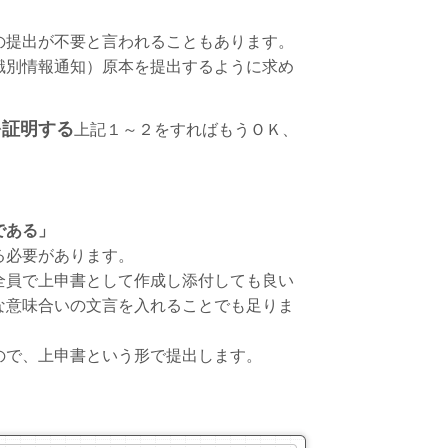
の提出が不要と言われることもあります。
識別情報通知）原本を提出するように求め
を証明する
上記１～２をすればもうＯＫ、
である」
る必要があります。
全員で上申書として作成し添付しても良い
な意味合いの文言を入れることでも足りま
ので、上申書という形で提出します。