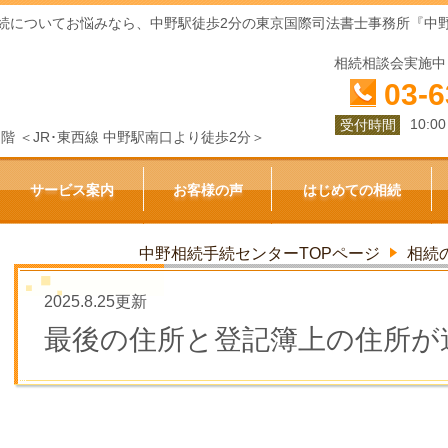
続についてお悩みなら、中野駅徒歩2分の東京国際司法書士事務所『中
相続相談会実施中
03-6
10:0
受付時間
ビル１階 ＜JR･東西線 中野駅南口より徒歩2分＞
サービス案内
お客様の声
はじめての相続
中野相続手続センターTOPページ
相続
2025.8.25更新
最後の住所と登記簿上の住所が