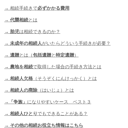
→ 相続手続きで
必ずかかる費用
→
代襲相続
とは
→
胎児
は相続できるのか？
→
未成年の相続人
がいたらどういう手続きが必要？
→
遺贈
とは（
包括遺贈
と
特定遺贈
）
→
農地を相続
で取得した場合の手続き方法とは
→
相続人欠格
（そうぞくにんけっかく）とは
→
相続人の廃除
（はいじょ）とは
→
「争族」
になりやすいケース ベスト３
→
相続人ひとり
でもできることがある？
→ その他の相続お役立ち情報はこちら