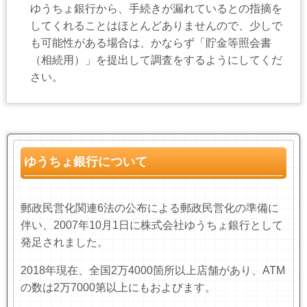
ゆうちょ銀行から、手続きが漏れているとの指摘を
してくれることはほとんどありませんので、少しで
も可能性がある場合は、かならず「貯金等照会書
（相続用）」を提出して調査をするようにしてくだ
さい。
ゆうちょ銀行について
郵政民営化関連
6
法の公布による郵政民営化の準備に
伴い、
2007
年
10
月
1
日に株式会社ゆうちょ銀行として
発足されました。
2018
年現在、全国
2
万
4000
箇所以上店舗があり、
ATM
の数は
2
万
7000
第以上にもおよびます。