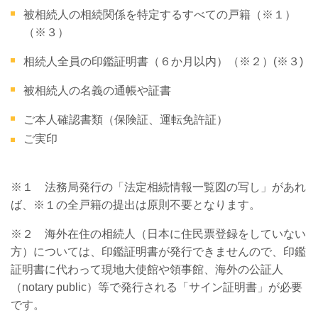
被相続人の相続関係を特定するすべての戸籍（※１）
（※３）
相続人全員の印鑑証明書（６か月以内）（※２）
(
※３
)
被相続人の名義の通帳や証書
ご本人確認書類（保険証、運転免許証）
ご実印
※１ 法務局発行の「法定相続情報一覧図の写し」があれ
ば、※１の全戸籍の提出は原則不要となります。
※２ 海外在住の相続人（日本に住民票登録をしていない
方）については、印鑑証明書が発行できませんので、印鑑
証明書に代わって現地大使館や領事館、海外の公証人
（
notary public
）等で発行される「サイン証明書」が必要
です。