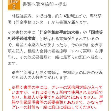
書類へ署名捺印～提出
「相続確認表」を提出後、約
2~4
週間ほどで、専門部
署（貯金事務センター）から書類が届きます。
その書類の中に
「貯金等相続手続請求書」
や
「国債等
相続手続請求書」
と呼ばれる書類が含まれているの
で、遺産の承継方法が決まったら、その書類に必要事
項を記入、相続人全員の署名捺印（すべて実印）を押
印し、その他必要書類と一緒に最寄りの窓口へ提出し
ます。
※専門部署より届く書類は、被相続人の口座の状況
や相続人の人数等で変わります。
※届く書面の中には、グレーの返信用封筒が入って
いますが、それはゆうちょ所内で使用される封筒で
あり、相続人が使用できる封筒ではありません。戸
籍や印鑑証明書等の必要書類とあわせて、かならず
グレーの封筒も一緒に窓口に提出してください。