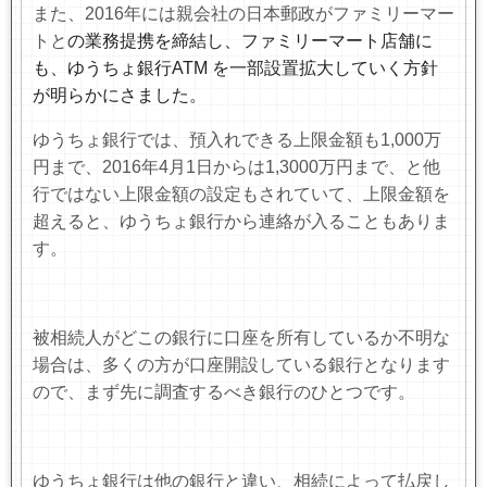
また、
2016
年には親会社の日本郵政がファミリーマー
トと
の業務提携を締結し、ファミリーマート店舗に
も、ゆうちょ銀行
ATM
を一部設置拡大していく方針
が明らかにさました。
ゆうちょ銀行では、預入れできる上限金額も
1,000
万
円まで、
2016
年
4
月
1
日からは
1,3000
万円まで、と他
行ではない上限金額の設定もされていて、上限金額を
超えると、ゆうちょ銀行から連絡が入ることもありま
す。
被相続人がどこの銀行に口座を所有しているか不明な
場合は、多くの方が口座開設している銀行となります
ので、まず先に調査するべき銀行のひとつです。
ゆうちょ銀行は他の銀行と違い、相続によって払戻し