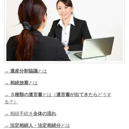
→
遺産分割協議
とは
→
相続放棄
とは
→
３種類の遺言書
とは（
遺言書が出てきたら
どうす
る？）
→ 相続手続き
全体の流れ
→
法定相続人・法定相続分
とは