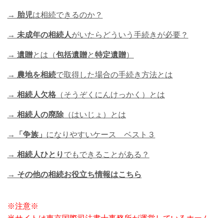
→
胎児
は相続できるのか？
→
未成年の相続人
がいたらどういう手続きが必要？
→
遺贈
とは（
包括遺贈
と
特定遺贈
）
→
農地を相続
で取得した場合の手続き方法とは
→
相続人欠格
（そうぞくにんけっかく）とは
→
相続人の廃除
（はいじょ）とは
→
「争族」
になりやすいケース ベスト３
→
相続人ひとり
でもできることがある？
→ その他の相続お役立ち情報はこちら
※注意※