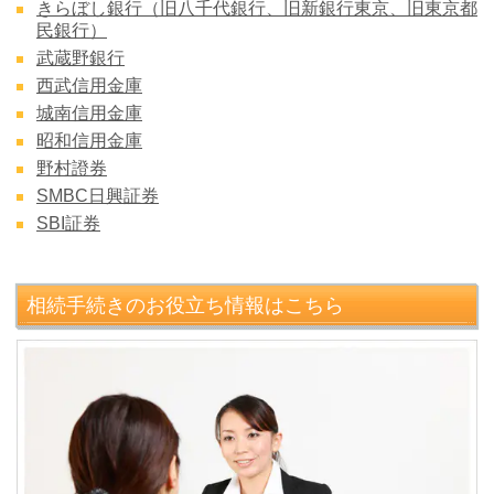
きらぼし銀行（旧八千代銀行、旧新銀行東京、旧東京都
民銀行）
武蔵野銀行
西武信用金庫
城南信用金庫
昭和信用金庫
野村證券
SMBC日興証券
SBI証券
相続手続きのお役立ち情報はこちら