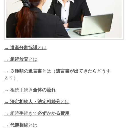
→
遺産分割協議
とは
→
相続放棄
とは
→
３種類の遺言書
とは（
遺言書が出てきたら
どうす
る？）
→ 相続手続き
全体の流れ
→
法定相続人・法定相続分
とは
→ 相続手続きで
必ずかかる費用
→
代襲相続
とは